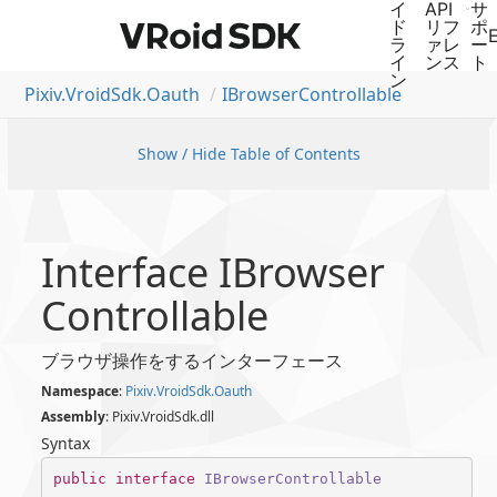
Pixiv.
Vroid
Sdk.
Oauth
IBrowser
Controllable
Show / Hide Table of Contents
Interface IBrowser
Controllable
ブラウザ操作をするインターフェース
Namespace
:
Pixiv.
Vroid
Sdk.
Oauth
Assembly
: Pixiv.VroidSdk.dll
Syntax
public
interface
IBrowserControllable